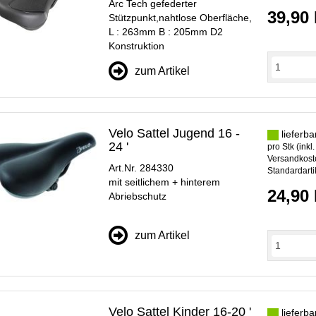
Arc Tech gefederter
39,90
Stützpunkt,nahtlose Oberfläche,
L : 263mm B : 205mm D2
Konstruktion
zum Artikel
Velo Sattel Jugend 16 -
lieferba
24 '
pro Stk (inkl
Versandkoste
Art.Nr. 284330
Standardarti
mit seitlichem + hinterem
24,90
Abriebschutz
zum Artikel
Velo Sattel Kinder 16-20 '
lieferba