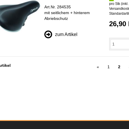
pro Stk (inkl
Art.Nr. 284535
Versandkoste
mit seitlichem + hinterem
Standardarti
Abriebschutz
26,90
zum Artikel
rtikel
«
1
2