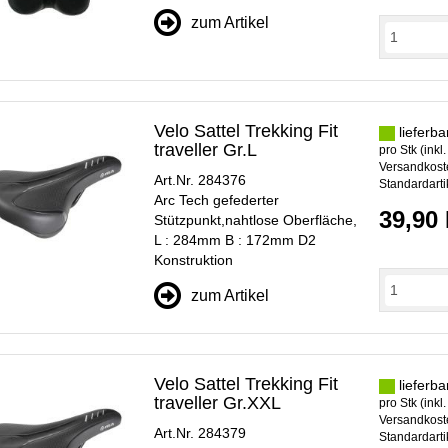
zum Artikel
Velo Sattel Trekking Fit
lieferba
traveller Gr.L
pro Stk (inkl
Versandkoste
Art.Nr. 284376
Standardarti
Arc Tech gefederter
39,90
Stützpunkt,nahtlose Oberfläche,
L : 284mm B : 172mm D2
Konstruktion
zum Artikel
Velo Sattel Trekking Fit
lieferba
traveller Gr.XXL
pro Stk (inkl
Versandkoste
Art.Nr. 284379
Standardarti