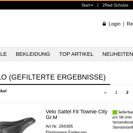
Start
2Rad Schulze
Login
Re
ILE
BEKLEIDUNG
TOP ARTIKEL
NEUHEITE
LO (GEFILTERTE ERGEBNISSE)
ikel
«
1
2
Velo Sattel Fit Townie City
lieferba
Gr.M
pro Stk (inkl
Versandkoste
Art.Nr. 284385
Standardarti
Elastomere Federung,