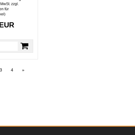
. MwSt. zzgl.
n für
kel
)
 EUR
3
4
»