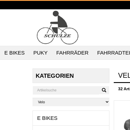
E BIKES
PUKY
FAHRRÄDER
FAHRRADTE
VE
KATEGORIEN
32 Art
E BIKES