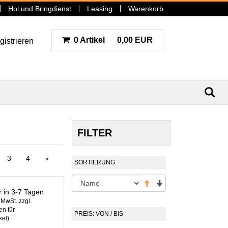
Hol und Bringdienst
Leasing
Warenkorb
0 Artikel
0,00 EUR
gistrieren
N
FILTER
3
4
»
SORTIERUNG
r in 3-7 Tagen
. MwSt. zzgl.
n für
PREIS: VON / BIS
kel
)