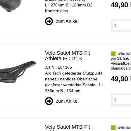
49,90
L : 270mm B : 180mm D2
Konstruktion
zum Artikel
Velo Sattel MTB Fit
lieferba
Athlete FC Gr.S
pro Stk (inkl
Versandkoste
Art.Nr. 284365
Standardarti
Arc Tech gefederter Stützpunkt,
49,90
nahezu nahtlose Oberfläche,
glasfaser verstärkte Schale , L :
286mm B : 134mm
zum Artikel
Velo Sattel MTB Fit
lieferba