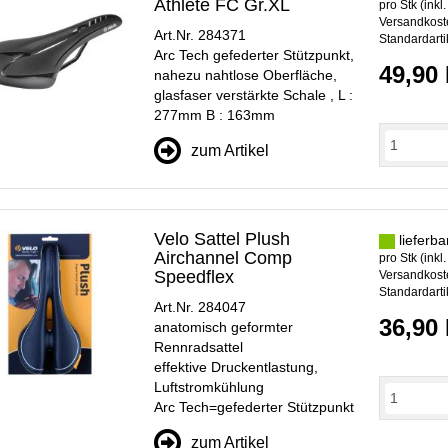
Athlete FC Gr.XL
pro Stk (inkl
Versandkoste
Art.Nr. 284371
Standardarti
Arc Tech gefederter Stützpunkt,
49,90
nahezu nahtlose Oberfläche,
glasfaser verstärkte Schale , L :
277mm B : 163mm
zum Artikel
Velo Sattel Plush
lieferba
Airchannel Comp
pro Stk (inkl
Speedflex
Versandkoste
Standardarti
Art.Nr. 284047
36,90
anatomisch geformter
Rennradsattel
effektive Druckentlastung,
Luftstromkühlung
Arc Tech=gefederter Stützpunkt
zum Artikel