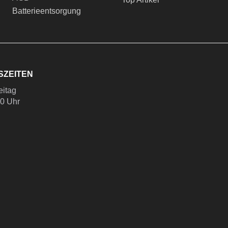
Batterieentsorgung
SZEITEN
eitag
00 Uhr