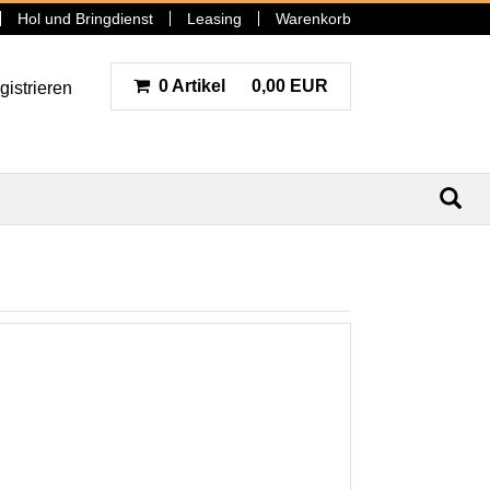
Hol und Bringdienst
Leasing
Warenkorb
0 Artikel
0,00 EUR
gistrieren
N