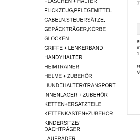
FLASCHEN + HALTER
1
FLICKZEUG,PFLEGEMITTEL
GABELN,STEUERSÄTZE,
GEPÄCKTRÄGER,KÖRBE
GLOCKEN
a
m
GRIFFE + LENKERBAND
1
HANDYHALTER
r
HEIMTRAINER
V
HELME + ZUBEHÖR
HUNDEHALTER/TRANSPORT
INNENLAGER + ZUBEHÖR
KETTEN+ERSATZTEILE
KETTENKASTEN+ZUBEHÖR
KINDERSITZE/
DACHTRÄGER
LAUFRÄDER