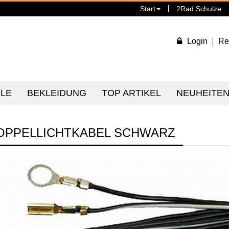
Start
2Rad Schulze
Login
Re
ILE
BEKLEIDUNG
TOP ARTIKEL
NEUHEITE
OPPELLICHTKABEL SCHWARZ