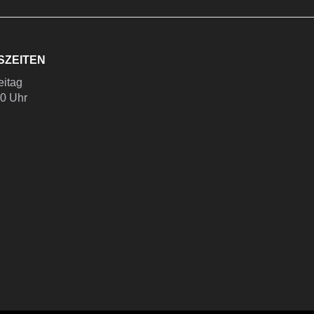
SZEITEN
eitag
00 Uhr