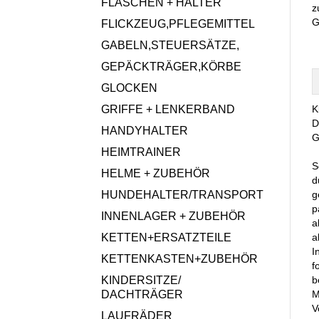
FLASCHEN + HALTER
z
G
FLICKZEUG,PFLEGEMITTEL
GABELN,STEUERSÄTZE,
GEPÄCKTRÄGER,KÖRBE
GLOCKEN
GRIFFE + LENKERBAND
K
D
HANDYHALTER
G
HEIMTRAINER
S
HELME + ZUBEHÖR
d
HUNDEHALTER/TRANSPORT
g
p
INNENLAGER + ZUBEHÖR
a
KETTEN+ERSATZTEILE
a
I
KETTENKASTEN+ZUBEHÖR
f
KINDERSITZE/
b
DACHTRÄGER
M
V
LAUFRÄDER