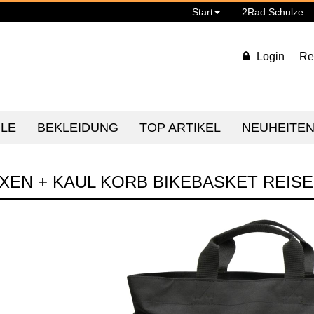
Start
2Rad Schulze
Login
Re
ILE
BEKLEIDUNG
TOP ARTIKEL
NEUHEITE
IXEN + KAUL KORB BIKEBASKET REIS