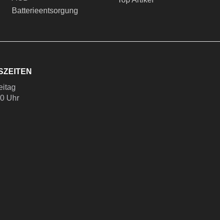
Batterieentsorgung
SZEITEN
eitag
00 Uhr