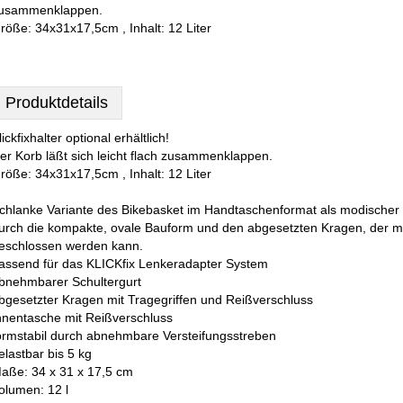
usammenklappen.
röße: 34x31x17,5cm , Inhalt: 12 Liter
Produktdetails
lickfixhalter optional erhältlich!
er Korb läßt sich leicht flach zusammenklappen.
röße: 34x31x17,5cm , Inhalt: 12 Liter
chlanke Variante des Bikebasket im Handtaschenformat als modischer B
urch die kompakte, ovale Bauform und den abgesetzten Kragen, der m
eschlossen werden kann.
assend für das KLICKfix Lenkeradapter System
bnehmbarer Schultergurt
bgesetzter Kragen mit Tragegriffen und Reißverschluss
nnentasche mit Reißverschluss
ormstabil durch abnehmbare Versteifungsstreben
elastbar bis 5 kg
aße: 34 x 31 x 17,5 cm
olumen: 12 l