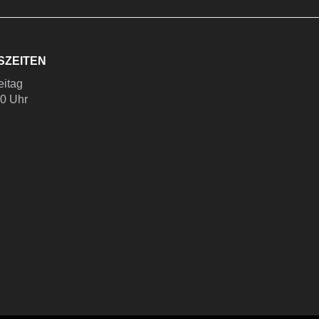
SZEITEN
eitag
00 Uhr