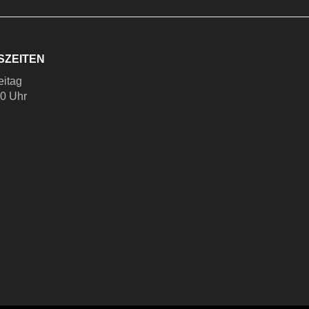
SZEITEN
eitag
00 Uhr