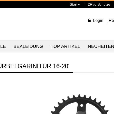
Start
2Rad Schulze
Login
Re
ILE
BEKLEIDUNG
TOP ARTIKEL
NEUHEITE
URBELGARINITUR 16-20'