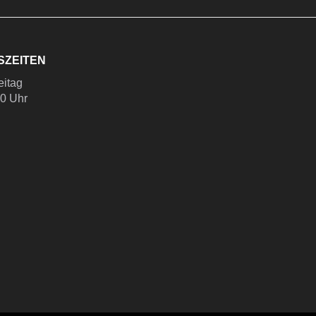
SZEITEN
eitag
00 Uhr