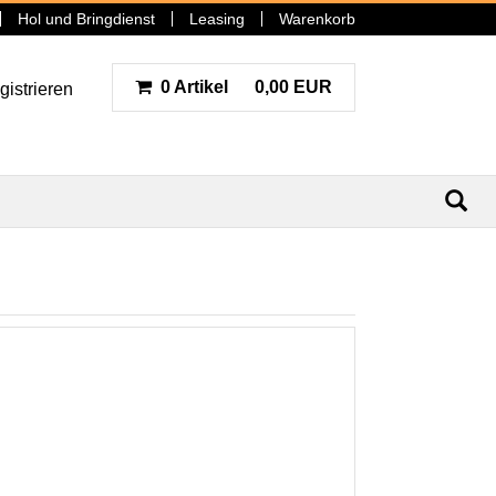
Hol und Bringdienst
Leasing
Warenkorb
0 Artikel
0,00 EUR
gistrieren
N